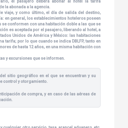
ario, el pasajero deberá abonar al hotel la tarifa
de la abonada a la agencia.
viaje, y como último, el día de salida del destino,
ía: en general, los establecimientos hoteleros poseen
es se conformen con una habitación doble a las que se
ión es aceptada por el pasajero, liberando al hotel, a
stados Unidos de América y México: las habitaciones
tarifa; por lo que cuando se indica DBLFP, tanto en
enores de hasta 12 años, en una misma habitación con
tas y excursiones que se informen.
del sitio geográfico en el que se encuentran y su
e control y otorgamiento.
ticipación de compra, y en caso de las aéreas de
cación.
 cualquier otro servicio, tasa, arancel aduanero, etc.