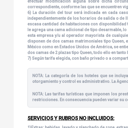
efectuar modificación alguna sobre dicha circunst
correspondiente, conforme las que se encuentren vige
6) La duración del tour será indicada en cada caso
independientemente de los horarios de salida o de ll
escasa cantidad de habitaciones con disponibilidad t
le agrega una cama adicional de tipo desarmable, lo q
esta empresa y/u al operador mayorista de cualquie
disponen de dos camas matrimoniales tipo Queen, en
México como en Estados Unidos de América, se entien
dos camas de 2 plazas tipo Queen, todo ello en tanto 
7) Según tarifa elegida, con baño privado o a compar
NOTA:
La categoría de los hoteles que se incluya
otorgamiento y control es administrativo. La Agenc
NOTA:
Las tarifas turísticas que imponen los pre
restricciones. En consecuencia pueden variar su c
SERVICIOS Y RUBROS NO INCLUIDOS:
1)Extras; bebidas, lavado y planchado de ropa, extras