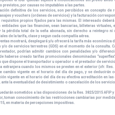
 previstos, por causas no imputables a las partes.
ión definitiva de los servicios, son percibidos en concepto de re
asajes y vouchers (ordenes de servicios) y la facturación correspon
s requisitos propios fijados para las mismas. El interesado deber
entidades que las financien, sean bancarias, billeteras virtuales, 
 la pérdida total de la seña abonada, sin derecho a reintegro ni
ales de la tarifa, clase y segun cada compañía aérea.
de ventas mostrará, desplegará y/u ofrecerá la tarifa más económica
 y/o de servicios terrestres (GDS) en el momento de la consulta. C
 prestador, podrían admitir cambios con penalidades y/o diferenc
 de haberse creado tarifas promocionales denominadas “superflex”
s que dispone el transportador u operador o el prestador de servici
 extranjera cuando los mismos se presten en el exterior (cfr. Res. 7
de cambio vigente en el horario del día de pago, y se deducirán
ación vigente en el horario del día de su efectiva acreditación en l
 ante la eventualidad de desistimiento o cancelación de los servic
uedarán sometidos a las disposiciones de la Res. 3825/2015 AFIP y a
ior, toman conocimiento de las restricciones cambiarias por medi
815, en materia de percepciones impositivas.