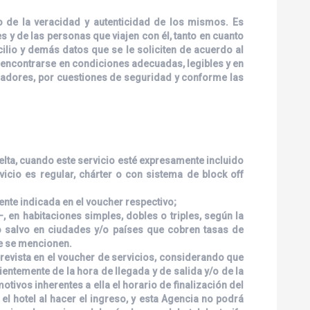
o de la veracidad y autenticidad de los mismos. Es
 y de las personas que viajen con él, tanto en cuanto
lio y demás datos que se le soliciten de acuerdo al
 encontrarse en condiciones adecuadas, legibles y en
eradores, por cuestiones de seguridad y conforme las
uelta, cuando este servicio esté expresamente incluido
rvicio es regular, chárter o con sistema de block off
nte indicada en el voucher respectivo;
 en habitaciones simples, dobles o triples, según la
/o salvo en ciudades y/o países que cobren tasas de
ue se mencionen.
prevista en el voucher de servicios, considerando que
ientemente de la hora de llegada y de salida y/o de la
otivos inherentes a ella el horario de finalización del
el hotel al hacer el ingreso, y esta Agencia no podrá