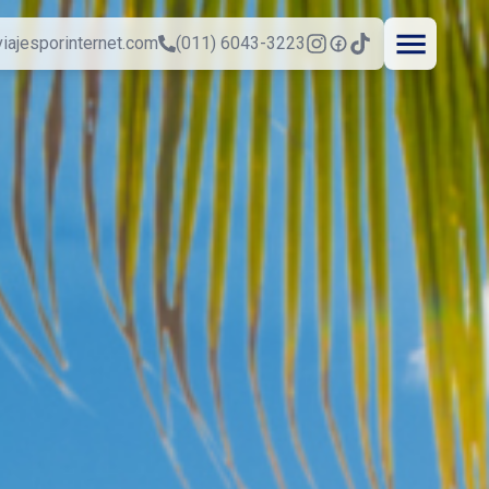
iajesporinternet.com
(011) 6043-3223