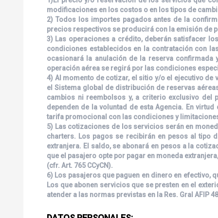
modificaciones en los costos o en los tipos de cambio
2) Todos los importes pagados antes de la confirmac
precios respectivos se producirá con la emisión de p
3) Las operaciones a crédito, deberán satisfacer lo
condiciones establecidos en la contratación con las 
ocasionará la anulación de la reserva confirmada y
operación aérea se regirá por las condiciones especi
4) Al momento de cotizar, el sitio y/o el ejecutivo 
el Sistema global de distribución de reservas aéreas
cambios ni reembolsos y, a criterio exclusivo del
dependen de la voluntad de esta Agencia. En virtud
tarifa promocional con las condiciones y limitacione
5) Las cotizaciones de los servicios serán en moneda
charters. Los pagos se recibirán en pesos al tipo 
extranjera. El saldo, se abonará en pesos a la cotiz
que el pasajero opte por pagar en moneda extranjera,
(cfr. Art. 765 CCyCN).
6) Los pasajeros que paguen en dinero en efectivo, q
Los que abonen servicios que se presten en el exter
atender a las normas previstas en la Res. Gral AFIP 4
DATOS PERSONALES: