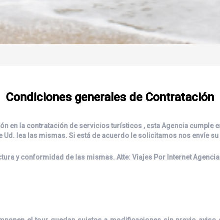
Condiciones generales de Contratación
ón en la contratación de servicios turísticos , esta Agencia cumple
ue Ud. lea las mismas. Si está de acuerdo le solicitamos nos envíe su
ectura y conformidad de las mismas. Atte: Viajes Por Internet Agencia
omponen el tour quedan sujetos a modificaciones sin previo aviso 