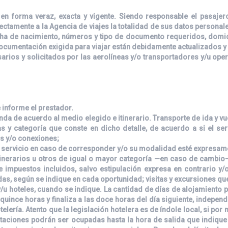
en forma veraz, exacta y vigente. Siendo responsable el pasajer
ctamente a la Agencia de viajes la totalidad de sus datos personales
ha de nacimiento, números y tipo de documento requeridos, domici
 documentación exigida para viajar están debidamente actualizados y
rios y solicitados por las aerolíneas y/o transportadores y/u op
e informe el prestador.
inda de acuerdo al medio elegido e itinerario. Transporte de ida y v
icas y categoría que conste en dicho detalle, de acuerdo a si el se
as y/o conexiones;
l servicio en caso de corresponder y/o su modalidad esté expresame
inerarios u otros de igual o mayor categoría —en caso de cambio—,
 impuestos incluidos, salvo estipulación expresa en contrario y
as, según se indique en cada oportunidad; visitas y excursiones q
/u hoteles, cuando se indique. La cantidad de días de alojamiento 
uince horas y finaliza a las doce horas del día siguiente, independ
lería. Atento que la legislación hotelera es de índole local, si por m
itaciones podrán ser ocupadas hasta la hora de salida que indique 