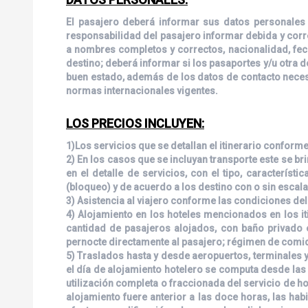
El pasajero deberá informar sus datos personales 
responsabilidad del pasajero informar debida y corre
a nombres completos y correctos, nacionalidad, fec
destino; deberá informar si los pasaportes y/u otra
buen estado, además de los datos de contacto necesa
normas internacionales vigentes.
LOS PRECIOS INCLUYEN:
1)Los servicios que se detallan el itinerario conform
2) En los casos que se incluyan transporte este se br
en el detalle de servicios, con el tipo, característ
(bloqueo) y de acuerdo a los destino con o sin escal
3) Asistencia al viajero conforme las condiciones de
4) Alojamiento en los hoteles mencionados en los it
cantidad de pasajeros alojados, con baño privado e
pernocte directamente al pasajero; régimen de comid
5) Traslados hasta y desde aeropuertos, terminales y
el día de alojamiento hotelero se computa desde las q
utilización completa o fraccionada del servicio de hote
alojamiento fuere anterior a las doce horas, las hab