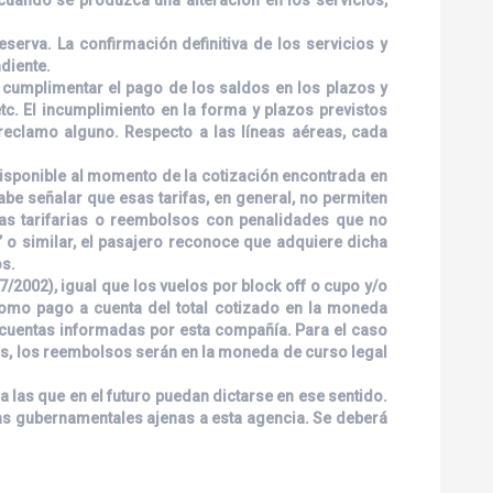
serva. La confirmación definitiva de los servicios y
diente.
á cumplimentar el pago de los saldos en los plazos y
etc. El incumplimiento en la forma y plazos previstos
 reclamo alguno. Respecto a las líneas aéreas, cada
 disponible al momento de la cotización encontrada en
abe señalar que esas tarifas, en general, no permiten
ias tarifarias o reembolsos con penalidades que no
 o similar, el pasajero reconoce que adquiere dicha
os.
/2002), igual que los vuelos por block off o cupo y/o
 como pago a cuenta del total cotizado en la moneda
as cuentas informadas por esta compañía. Para el caso
ios, los reembolsos serán en la moneda de curso legal
 las que en el futuro puedan dictarse en ese sentido.
das gubernamentales ajenas a esta agencia. Se deberá