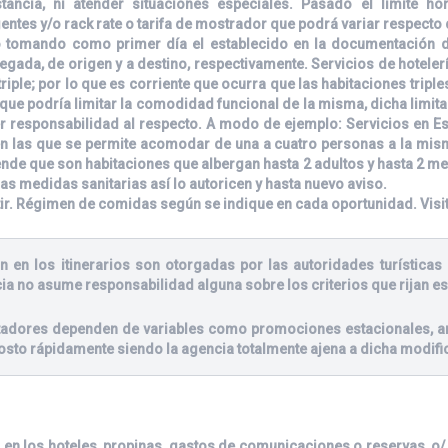
ancia, ni atender situaciones especiales. Pasado el límite hor
ntes y/o rack rate o tarifa de mostrador que podrá variar respecto 
 tomando como primer día el establecido en la documentación de 
egada, de origen y a destino, respectivamente. Servicios de hoteler
riple; por lo que es corriente que ocurra que las habitaciones tripl
ue podría limitar la comodidad funcional de la misma, dicha limitac
r responsabilidad al respecto. A modo de ejemplo: Servicios en E
 las que se permite acomodar de una a cuatro personas a la misma 
de que son habitaciones que albergan hasta 2 adultos y hasta 2 m
las medidas sanitarias así lo autoricen y hasta nuevo aviso.
tir. Régimen de comidas según se indique en cada oportunidad. Visi
n en los itinerarios son otorgadas por las autoridades turísticas 
ia no asume responsabilidad alguna sobre los criterios que rijan es
stadores dependen de variables como promociones estacionales, an
osto rápidamente siendo la agencia totalmente ajena a dicha modifi
 en los hoteles, propinas, gastos de comunicaciones o reservas, o/ y